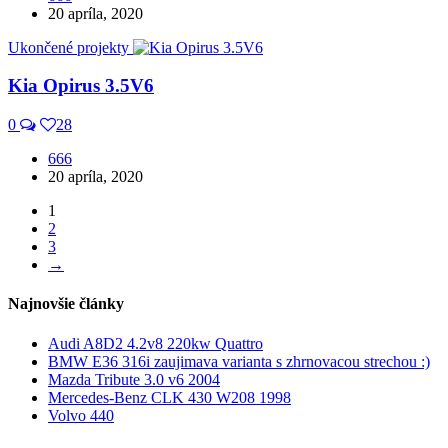
20 apríla, 2020
Ukončené projekty
Kia Opirus 3.5V6
0
28
666
20 apríla, 2020
1
2
3
→
Najnovšie články
Audi A8D2 4.2v8 220kw Quattro
BMW E36 316i zaujimava varianta s zhrnovacou strechou :)
Mazda Tribute 3.0 v6 2004
Mercedes-Benz CLK 430 W208 1998
Volvo 440