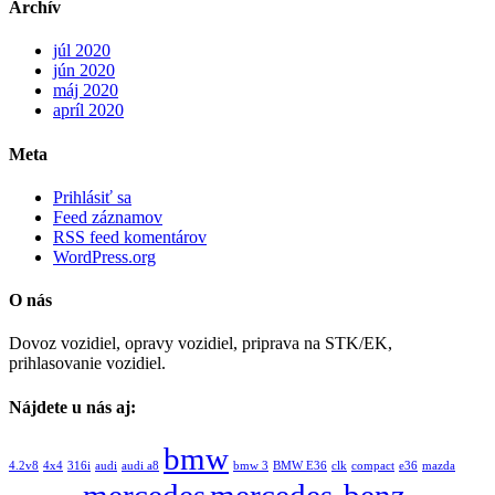
Archív
júl 2020
jún 2020
máj 2020
apríl 2020
Meta
Prihlásiť sa
Feed záznamov
RSS feed komentárov
WordPress.org
O nás
Dovoz vozidiel, opravy vozidiel, priprava na STK/EK,
prihlasovanie vozidiel.
Nájdete u nás aj:
bmw
4.2v8
4x4
316i
audi
audi a8
bmw 3
BMW E36
clk
compact
e36
mazda
mercedes
mercedes-benz