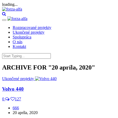
loading...
Toggle
navigation
Rozpracované projekty
Ukončené projekty
Spolupráca
O nás
Kontakt
Search
for:
ARCHIVE FOR
"20 apríla, 2020"
Ukončené projekty
Volvo 440
0
127
666
20 apríla, 2020