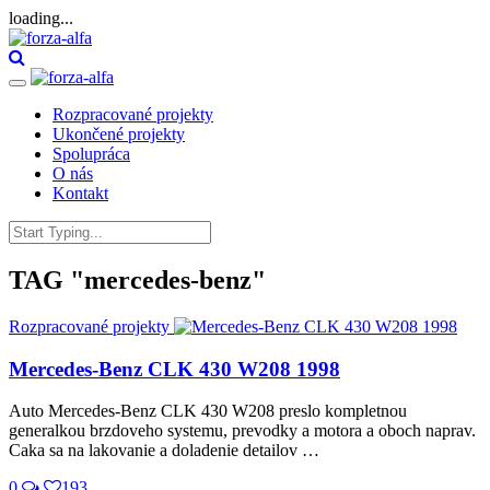
loading...
Toggle
navigation
Rozpracované projekty
Ukončené projekty
Spolupráca
O nás
Kontakt
Search
for:
TAG
"mercedes-benz"
Rozpracované projekty
Mercedes-Benz CLK 430 W208 1998
Auto Mercedes-Benz CLK 430 W208 preslo kompletnou
generalkou brzdoveho systemu, prevodky a motora a oboch naprav.
Caka sa na lakovanie a doladenie detailov …
0
193