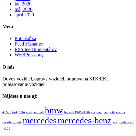
jún 2020
máj 2020
apríl 2020
Meta
Prihlásiť sa
Feed záznamov
RSS feed komentárov
WordPress.org
O nás
Dovoz vozidiel, opravy vozidiel, priprava na STK/EK,
prihlasovanie vozidiel.
Nájdete u nás aj:
bmw
4.2v8
4x4
316i
audi
audi a8
bmw 3
BMW E36
clk
compact
e36
mazda
mercedes
mercedes-benz
mazda tribute
suv
trieda s
v6
w208