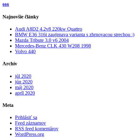
666
Najnovšie články
Audi A8D2 4.2v8 220kw Quattro
BMW E36 316i zaujimava varianta s zhrnovacou strechou :)
Mazda Tribute 3.0 v6 2004
Mercedes-Benz CLK 430 W208 1998
Volvo 440
Archív
júl 2020
jún 2020
máj 2020
apríl 2020
Meta
Prihlásiť sa
Feed záznamov
RSS feed komentárov
WordPress.org