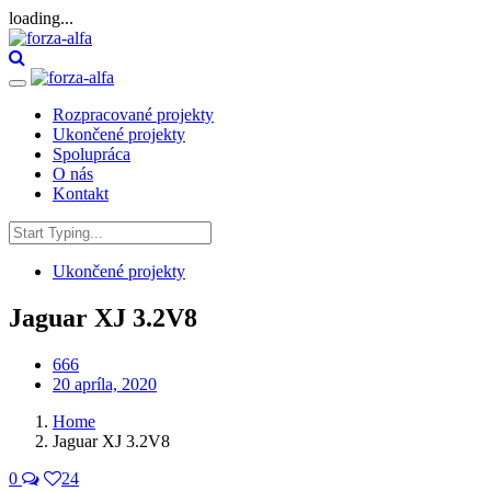
loading...
Toggle
navigation
Rozpracované projekty
Ukončené projekty
Spolupráca
O nás
Kontakt
Search
for:
Ukončené projekty
Jaguar XJ 3.2V8
666
20 apríla, 2020
Home
Jaguar XJ 3.2V8
0
24